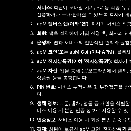
1
.
서비스
: 회원이 모바일 기기, PC 등 각종 유무
전송하거나 구매∙판매할 수 있도록 회사가 제
2
.
apM 멤버스 앱(이하 ‘앱’)
: 회사가 서비스 
3
.
회원
: 앱을 설치하여 가입 신청 후, 회사의 
4
.
운영자
: 앱과 서비스의 전반적인 관리와 원활
5
.
apM 코인(또는 apM Coin이나 APM)
: 블록
6
.
apM 전자상품권(이하 ‘전자상품권’)
: 회사가
7
.
apM 자산
: 앱을 통해 온/오프라인에서 결제,
상품권 등을 총칭합니다.
8
.
PIN 번호
: 서비스 부정사용 및 부정접근을 
다.
9
.
생체 정보
: 지문, 홍채, 얼굴 등 개인을 식
비스 이용 시 본인 인증 정보로 사용할 수 있
10
.
인증정보
: 서비스 이용 시 회원 본인 인증 
11
.
결제
: 회원이 보유한 apM 코인, 전자상품권