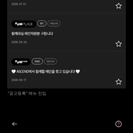
“공고등록” 메뉴 진입