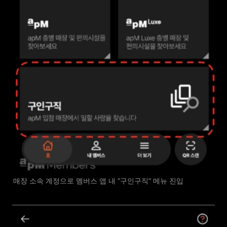
매장 소속 계정으로 멤버스 앱 내 “구인구직” 메뉴 진입